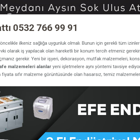
attı 0532 766 99 91
öncelikle ilkeniz sağlığa uygunluk olmalı. Bunun için gerekli tüm izinle
ki olarak iş yapılacak olan hareketli bir konum tercih etmeniz gerekir
açmanız gerekir. Yeni bir işyeri, dekorasyon, mutfak malzemeleri, ko
Cafe malzemeleri alanlar
yeni işletmelere aynı yöntemi tavsiye ediyor
yata sıfır malzeme görüntüsünde olan hasarsız, temiz malzemeler al