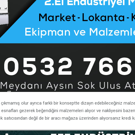
ne çıkmamış olur ayrıca farklı bir konseptte dizayn edebileceğiniz ma
 ve esnafları gezerek beğendiğini malzemeleri alıyor ve nakliyesini bazen
ek satıcısından değil de bir aracı mağaza üzerinden alıyorsanız kredi kar